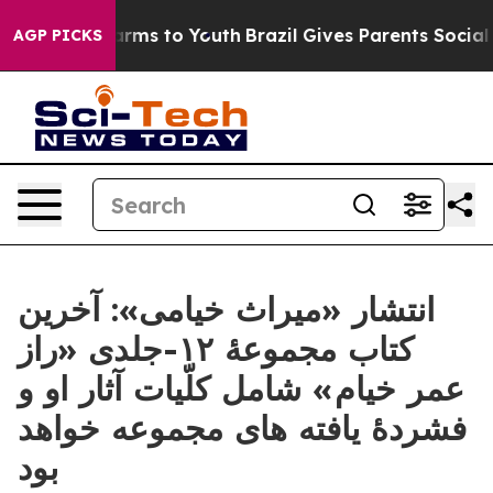
bate Harms to Youth
Brazil Gives Parents Social Media 
AGP PICKS
انتشار «میراث خیامی»: آخرین
کتاب مجموعۀ ١٢-جلدى «راز
عمر خیام » شامل کلّيات آثار او و
فشردۀ يافته هاى مجموعه خواهد
بود