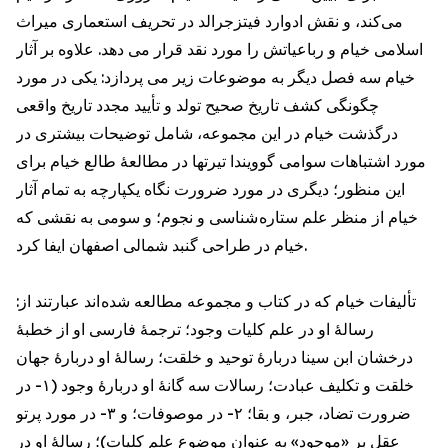
می‌کند، و نقش ادوارد فیتزجرالد در تحريف استعمارى میراث
اسلامی خیام و رباعیاتش را مورد نقد قرار مى دهد. علاوه بر آثار
خيام سه فصل دیگر به موضوعات زير مى پردازد: یکی در مورد
چگونگی کشف تاریخ صحيح تولد و تأیید مجدد تاريخ واقعى
درگذشت خیام در این مجموعه، شامل توضيحات بیشترى در
مورد اشتباهات سوامی گوویندا تیرتها در مطالعۀ طالع خیام برای
این منظور؛ دیگری در مورد ضرورت نگاه یکپارچه به تمام آثار
خیام از منظر علم ستاره شناسى و نجوم؛ و سومی به نقشی که
خيام در طراحی گنبد شمالی اصفهان ایفا کرد.
تألیفات خیام كه در كتاب و مجموعه مطالعه شده اند عبارتند از:
رسالۀ او در علم کلیات وجود؛ ترجمۀ فارسی او از خطبۀ
درخشان ابن سینا دربارۀ توحيد و خلقت؛ رسالۀ او دربارۀ جهان
خلقت و تكليف عبادت؛ رسالات سه گانۀ او دربارۀ وجود (١- در
ضرورت تضاد، جبر، و بقا؛ ٢- در موصوفات؛ و ٣- در مورد پرتو
عقل بر «موجود» به عنوان موضوع علم كليات)؛ رسالۀ او در