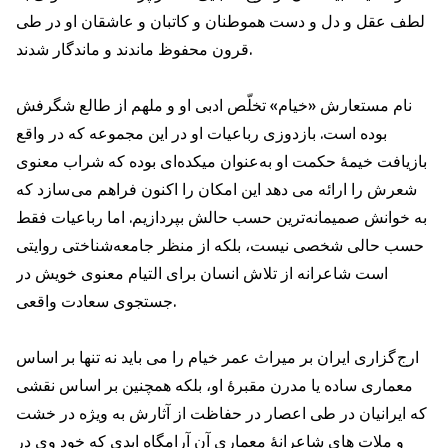
لطف عقل و دل و دست هموطنان و كاتبان و عاشقان او در طى
قرون محفوظ ماندند و ماندگار شدند.
نام مستعارش «خیام» تخلّص ادبى او و ملهم از طالع شگرفش
بوده است. بازدوزى رباعيات او در اين مجموعه كه در واقع
بازيافت خیمۀ حکمت او به‌عنوان میكده‌ای بوده که شراب معنوی
شعرش را ارائه مى دهد اين امكان را اكنون فراهم مى سازد كه
به خوانش صمیمانه‌ترین حسب حالش بپردازيم. اما رباعیات فقط
حسب حالى شخصى نیست، بلكه از منظر جامعه‌شناختی روایتى
است شاعرانه از تلاش انسان براى التيام معنوى خويش در
جستجوى سعادت واقعى.
ارج گزارى ايران بر میراث عمر خیام را مى بايد نه تنها بر اساس
معمارى ساده يا مدرن مقبرۀ او، بلکه همچنين بر اساس نقشی
که ایرانیان در طى اعصار در حفاظت از آثارش به ویژه در خشت
و ملات های شاعرانۀ معماری آن آرامگاه ابدی كه خود وى در