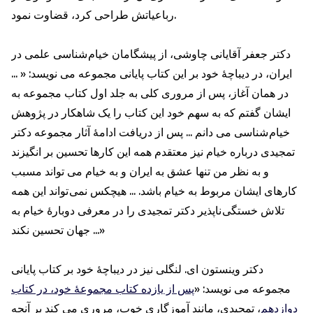
رباعياتش طراحی کرد، قضاوت نمود.
دكتر جعفر آقایانی چاوشی، از پيشگامان خيام شناسى علمى در
ايران، در ديباچۀ خود بر اين كتاب پايانى مجموعه می نويسد: « ...
در همان آغاز، پس از مروری کلی به جلد اول کتاب مجموعه به
ايشان گفتم كه به سهم خود این کتاب را یک شاهکار در پژوهش
خیام شناسی می دانم ... پس از دريافت ادامۀ آثار مجموعه دكتر
تمجيدى درباره خیام نيز معتقدم همه این کارها تحسین بر انگیزند
و به نظر من تنها عشق به ایران و به خیام می تواند مسبب
کارهای ايشان مربوط به خیام باشد. ... هیچکس نمی تواند این همه
تلاش خستگی ناپذیر دكتر تمجيدى را در معرفی دوبارۀ خیام به
جهان تحسین نکند ...»
دكتر وینستون ای. لنگلی نیز در ديباچۀ خود بر كتاب پايانى
مجموعه می نويسد: «
پس از یازده کتاب مجموعۀ خود، در کتاب
دوازدهم
، تمجيدى، مانند آموزگارى خوب، مروری مى كند بر آنچه