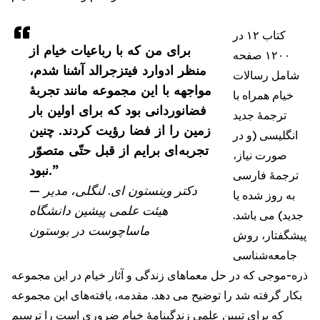
كتاب ١٢ در
براى من که با رباعيات خیام از
١٢٠٠ صفحه
منظر ادوارد فیتزجرالد آشنا شدم،
شامل رسالات
مواجهه با این مجموعه مانند تجربۀ
خيام همراه با
فضانوردانی بود که برای اولین بار
ترجمۀ جدید
زمین را از فضا رؤيت کردند. چنين
انگلیسی (و در
تجربه اى برايم از قبل حتّى متصوّر
صورت نیاز،
نبود.”
ترجمۀ فارسى
— دكتر وینستون ای. لنگلی، مدير
به روز شده یا
هيئت علمى پيشين دانشگاه
جدید) مى باشد.
ماساچوست در بوستون
پیشگفتار، روش
جامعه‌شناسی
ذره-موجى كه در حل معماهای زندگی و آثار خیام در این مجموعه
بكار گرفته شد را توضيح مى دهد. مقدمه، یافته‌های این مجموعه
كه براى تبيين علمى زندگينامۀ خيام ضرورى است را ترسیم