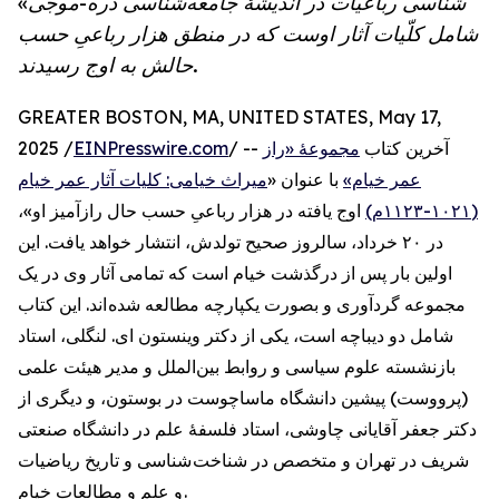
شناسى رباعیات در انديشۀ جامعه‌شناسی ذره-موجى»
شامل کلّيات آثار اوست که در منطق هزار رباعىِ حسب
حالش به اوج رسيدند.
GREATER BOSTON, MA, UNITED STATES, May 17,
/ -- آخرین کتاب
مجموعۀ «راز
EINPresswire.com
2025 /
عمر خیام»
با عنوان «
میراث خیامی: كليات آثار عمر خیام
(١٠٢١-١١٢٣م)
اوج يافته در هزار رباعىِ حسب حال رازآميز او»،
در ٢٠ خرداد، سالروز صحيح تولدش، انتشار خواهد يافت. این
اولین بار پس از درگذشت خیام است که تمامی آثار وی در یک
مجموعه گردآوری و بصورت يكپارچه مطالعه شده اند. این کتاب
شامل دو ديباچه است، یکی از دكتر وینستون ای. لنگلی، استاد
بازنشسته علوم سیاسی و روابط بین‌الملل و مدير هيئت علمى
(پرووست) پيشين دانشگاه ماساچوست در بوستون، و دیگری از
دكتر جعفر آقایانی چاوشی، استاد فلسفۀ علم در دانشگاه صنعتی
شریف در تهران و متخصص در شناخت شناسى و تاريخ ریاضیات
و علم و مطالعات خيام .