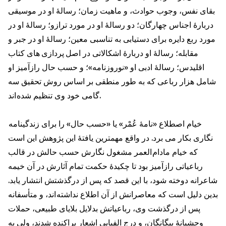
بقای نفس، وجوب حوادث، و ماهیت زمان؛ رسالۀ او در موسیقی
دربارۀ اجناس چهارگان؛ دو رسالۀ او در مورد ترازو؛ رسالۀ او در
مورد ربع دایره برای دستیابی به تناسبى معین؛ رسالۀ او در جبر و
مقابله؛ رسالۀ او دربارۀ اشكالاتى در اصل پردازى هاى كتاب
اقليدس؛ رسالۀ ادبی او «نوروزنامه»؛ و حسب حال رازآميز او
شامل هزار رباعی که به طور منطقی بر اساس روش تحقیق سه
گامى خود وى تنظیم شده اند.
خيام اصطلاع «نامۀ عُمْر» يا «حسب حال» را براى زندگينامه
نگارى بكار مى برد. در واقع مهمترين يافتۀ اين پژوهش اين است
كه خيام مادام العمر مشغول نگارش حسب حالش در قالب
رباعياتى رازآميز بود تا چكيدۀ حكمت تمام آثارش در آن خيمه
شاعرانه دوخته شود، با اين قصد كه پس از درگذشتش انتشار يابد.
بدين دليل است كه معاصرانش از آن اطلاع نداشته اند، و متأسفانه
پس از درگذشت وى، رباعياتش بدلايل بلاياى طبيعى، حملات
وحشيانۀ بيگانگان، و درج الفبايى اشعار پراكنده شدند، ولى به